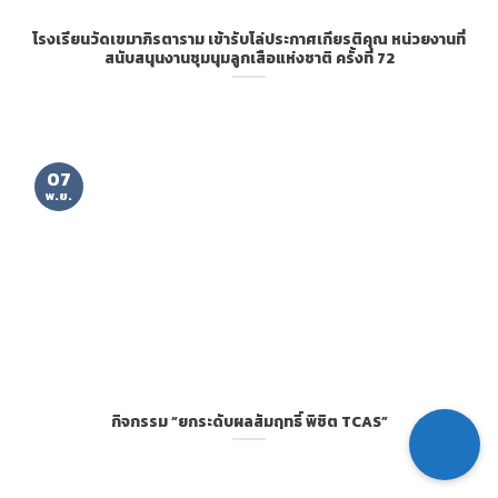
โรงเรียนวัดเขมาภิรตาราม เข้ารับโล่ประกาศเกียรติคุณ หน่วยงานที่
สนับสนุนงานชุมนุมลูกเสือแห่งชาติ ครั้งที่ 72
07
พ.ย.
กิจกรรม “ยกระดับผลสัมฤทธิ์ พิชิต TCAS”