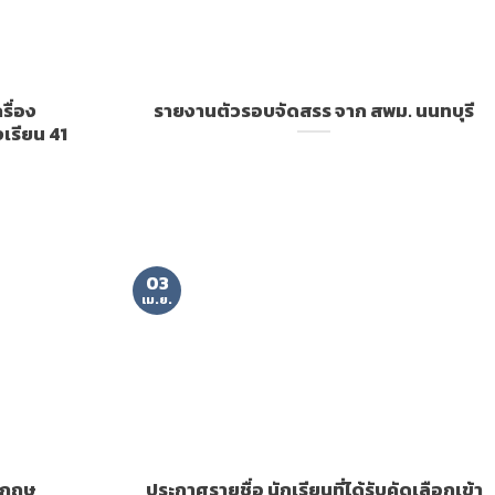
รื่อง
รายงานตัวรอบจัดสรร จาก สพม. นนทบุรี
เรียน 41
03
เม.ย.
งกฤษ
ประกาศรายชื่อ นักเรียนที่ได้รับคัดเลือกเข้า