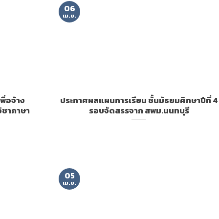
06
เม.ย.
พื่อจ้าง
ประกาศผลแผนการเรียน ชั้นมัธยมศึกษาปีที่ 4
นวิชาภาษา
รอบจัดสรรจาก สพม.นนทบุรี
05
เม.ย.