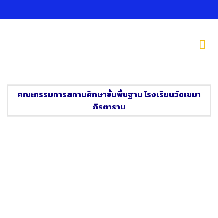
Skip
to
content
คณะกรรมการสถานศึกษาขั้นพื้นฐาน โรงเรียนวัดเขมา
ภิรตาราม