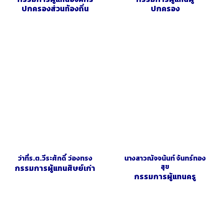
ปกครองส่วนท้องถิ่น
ปกครอง
ว่าที่ร.ต.วีระศักดิ์ ว่องทรง
นางสาวณัจจนันท์ จันทร์ทอง
สุข
กรรมการผู้แทนศิษย์เก่า
กรรมการผู้แทนครู