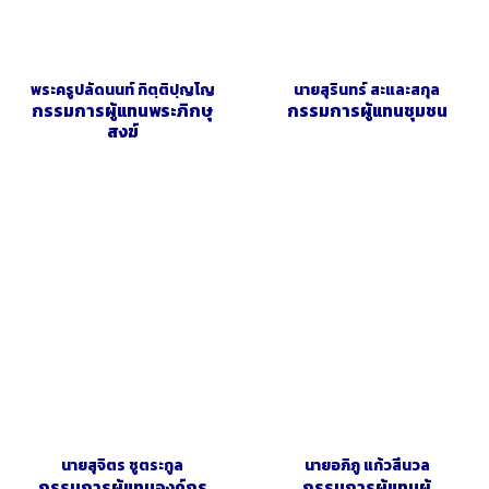
พระครูปลัดนนท์ กิตฺติปฺญโญ
นายสุรินทร์ สะและสกุล
กรรมการผู้แทนพระภิกษุ
กรรมการผู้แทนชุมชน
สงฆ์
นายสุจิตร ชูตระกูล
นายอภิภู แก้วสีนวล
กรรมการผู้แทนองค์กร
กรรมการผู้แทนผู้