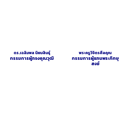
ดร.เฉลิมพล นิยมสินธุ์
พระครูวิจิตรศีลคุณ
กรรมการผู้ทรงคุณวุฒิ
กรรมการผู้แทนพระภิกษุ
สงฆ์