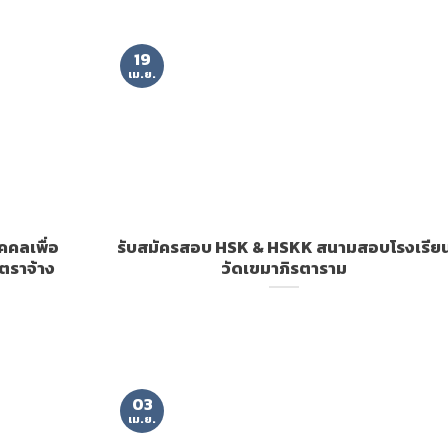
19
เม.ย.
ุคคลเพื่อ
รับสมัครสอบ HSK & HSKK สนามสอบโรงเรีย
ัตราจ้าง
วัดเขมาภิรตาราม
03
เม.ย.