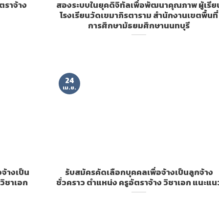
ัตราจ้าง
สองระบบในยุคดิจิทัลเพื่อพัฒนาคุณภาพ ผู้เรีย
โรงเรียนวัดเขมาภิรตาราม สำนักงานเขตพื้นที่
การศึกษามัธยมศึกษานนทบุรี
24
เม.ย.
จ้างเป็น
รับสมัครคัดเลือกบุคคลเพื่อจ้างเป็นลูกจ้าง
 วิชาเอก
ชั่วคราว ตำแหน่ง ครูอัตราจ้าง วิชาเอก แนะแน