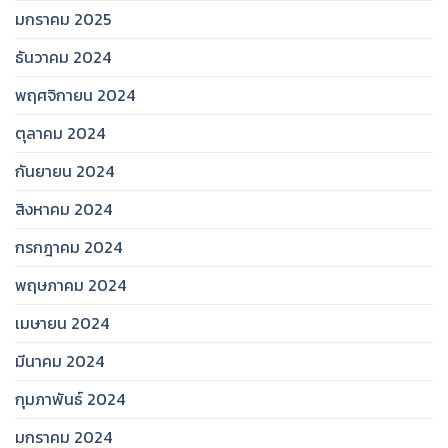
มกราคม 2025
ธันวาคม 2024
พฤศจิกายน 2024
ตุลาคม 2024
กันยายน 2024
สิงหาคม 2024
กรกฎาคม 2024
พฤษภาคม 2024
เมษายน 2024
มีนาคม 2024
กุมภาพันธ์ 2024
มกราคม 2024