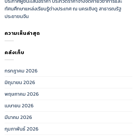
ประกาศผู้ชนะเสนอราคา ประกวดราคาจ้างจัดค่ายวิชาการและ
ทัศนศึกษาแหล่งเรียนรู้ต่างประเทศ ณ นครเชิงตู สาธารณรัฐ
ประชาชนจีน
ความเห็นล่าสุด
คลังเก็บ
กรกฎาคม 2026
มิถุนายน 2026
พฤษภาคม 2026
เมษายน 2026
มีนาคม 2026
กุมภาพันธ์ 2026