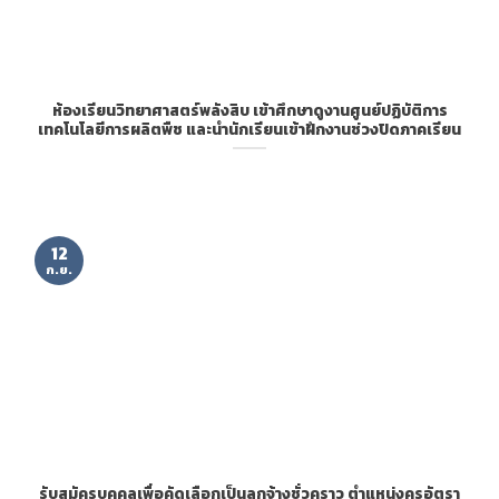
ห้องเรียนวิทยาศาสตร์พลังสิบ เข้าศึกษาดูงานศูนย์ปฏิบัติการ
เทคโนโลยีการผลิตพืช และนำนักเรียนเข้าฝึกงานช่วงปิดภาคเรียน
12
ก.ย.
รับสมัครบุคคลเพื่อคัดเลือกเป็นลูกจ้างชั่วคราว ตำแหน่งครูอัตรา