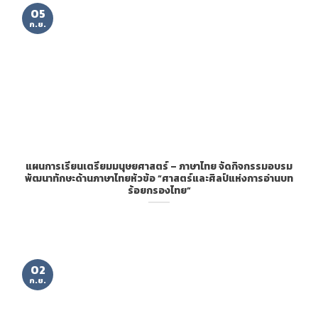
05
ก.ย.
แผนการเรียนเตรียมมนุษยศาสตร์ – ภาษาไทย จัดกิจกรรมอบรม
พัฒนาทักษะด้านภาษาไทยหัวข้อ “ศาสตร์และศิลป์แห่งการอ่านบท
ร้อยกรองไทย”
02
ก.ย.