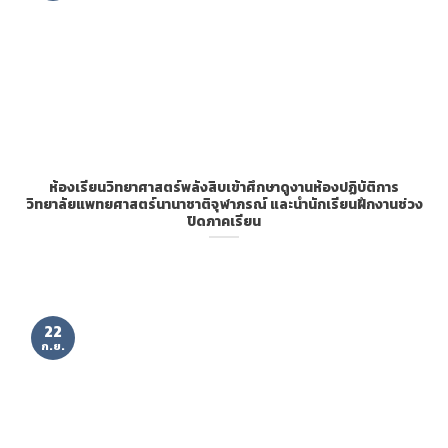
ห้องเรียนวิทยาศาสตร์พลังสิบเข้าศึกษาดูงานห้องปฏิบัติการ
วิทยาลัยแพทยศาสตร์นานาชาติจุฬาภรณ์ และนำนักเรียนฝึกงานช่วง
ปิดภาคเรียน
22
ก.ย.