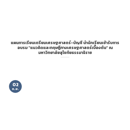
แผนการเรียนเตรียมเศรษฐศาสตร์-บัญชี นำนักเรียนเข้ารับการ
อบรม “แนวคิดและทฤษฎีทางเศรษฐศาสตร์เบื้องต้น” ณ
มหาวิทยาลัยสุโขทัยธรรมาธิราช
02
ก.ย.