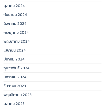
ตุลาคม 2024
กันยายน 2024
สิงหาคม 2024
กรกฎาคม 2024
พฤษภาคม 2024
เมษายน 2024
มีนาคม 2024
กุมภาพันธ์ 2024
มกราคม 2024
ธันวาคม 2023
พฤศจิกายน 2023
ตุลาคม 2023