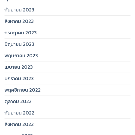
กันยายน 2023
สิงหาคม 2023
กรกฎาคม 2023
มิถุนายน 2023
พฤษภาคม 2023
เมษายน 2023
มกราคม 2023
พฤศจิกายน 2022
ตุลาคม 2022
กันยายน 2022
สิงหาคม 2022