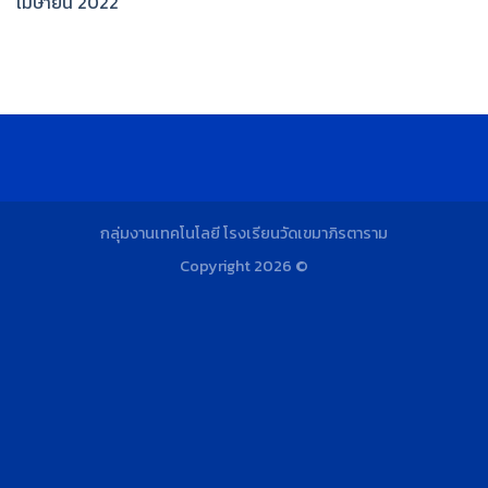
เมษายน 2022
กลุ่มงานเทคโนโลยี โรงเรียนวัดเขมาภิรตาราม
Copyright 2026 ©