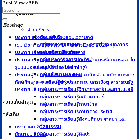
Post Views:
366
บุคลากร
เรื่องล่าสุด
ฝ่ายบริหาร
ข้อมูลผู้บริหาร
ประกาศ แจ้งการเลิกเรียนก่อนเวลาปกติ
กลุ่มบริหารงบประมานสินทรัพย์ และบุคลากร
เขมาวิชาการ 2569 : KMA Talent Expo 2026
กลุ่มบริหารวิชาการ
ประกาศ เลื่อนการเรียนเสริมวันเสาร์
กลุ่มบริหารกิจการนักเรียน
ประกาศ หยุดเรียนกรณีพิเศษ และการจัดการเรียนการสอนใน
กลุ่มบริหารทั่วไป
รูปแบบออนไลน์ (Online Learning)
กลุ่มนโยบายและแผน
ประกาศผู้ชนะเสนอราคา ประกวดราคาจ้างจัดค่ายวิชาการและ
กลุ่มสาระการเรียนรู้
ทัศนศึกษาแหล่งเรียนรู้ต่างประเทศ ณ นครเชิงตู สาธารณรัฐ
กลุ่มสาระการเรียนรู้วิทยาศาสตร์ และเทคโนโลยี
ประชาชนจีน
กลุ่มสาระการเรียนรู้คณิตศาสตร์
ความเห็นล่าสุด
กลุ่มสาระการเรียนรู้ภาษาไทย
กลุ่มสาระการเรียนรู้ภาษาต่างประเทศ
คลังเก็บ
กลุ่มสาระการเรียนรู้สังคมศึกษา ศาสนา และ
วัฒนธรรม
กรกฎาคม 2026
กลุ่มสาระการเรียนรู้ศิลปะ
มิถุนายน 2026