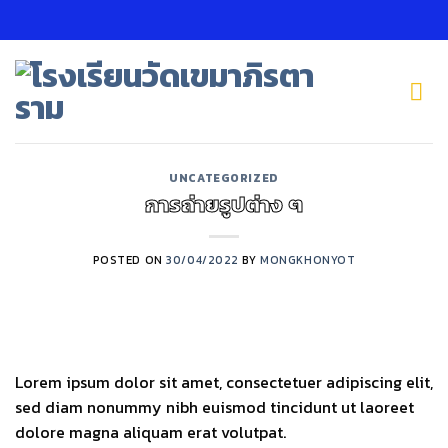
Skip
to
content
UNCATEGORIZED
การถ่ายรูปต่าง ๆ
POSTED ON
30/04/2022
BY
MONGKHONYOT
Lorem ipsum dolor sit amet, consectetuer adipiscing elit,
sed diam nonummy nibh euismod tincidunt ut laoreet
dolore magna aliquam erat volutpat.