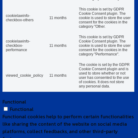
This cookie is set by GDPR
Cookie Consent plugin. The
cookielawinfo-
11 months
cookie is used to store the user
checkbox-others
consent for the cookies in the
category "Other.
This cookie is set by GDPR
cookielawinfo-
Cookie Consent plugin. The
checkbox-
11 months
cookie is used to store the user
performance
consent for the cookies in the
category "Performance".
The cookie is set by the GDPR
Cookie Consent plugin and is
used to store whether or not
viewed_cookie_policy
11 months
user has consented to the use
of cookies. It does not store
any personal data.
Functional
Functional
Functional cookies help to perform certain functionalities
like sharing the content of the website on social media
platforms, collect feedbacks, and other third-party