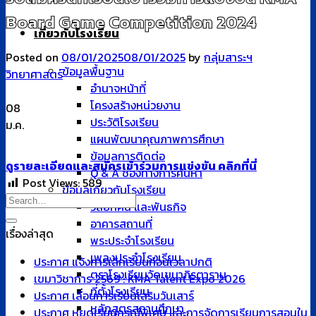
Board Game Competition 2024
เกี่ยวกับโรงเรียน
Posted on
08/01/2025
08/01/2025
by
กลุ่มสาระฯ
ข้อมูลพื้นฐาน
วิทยาศาสตร์
อำนาจหน้าที่
โครงสร้างหน่วยงาน
08
ประวัติโรงเรียน
ม.ค.
แผนพัฒนาคุณภาพการศึกษา
ข้อมูลการติดต่อ
ดูรายละเอียดและสมัครเข้าร่วมการแข่งขัน คลิกที่นี่
Q & A ช่องทางการค้นหา
Post Views:
589
ข้อมูลเกี่ยวกับโรงเรียน
วิสัยทัศน์ และพันธกิจ
อาคารสถานที่
เรื่องล่าสุด
พระประจำโรงเรียน
เพลงประจำโรงเรียน
ประกาศ แจ้งการเลิกเรียนก่อนเวลาปกติ
ตราโรงเรียนวัดเขมาภิรตาราม
เขมาวิชาการ 2569 : KMA Talent Expo 2026
ที่ตั้งโรงเรียน
ประกาศ เลื่อนการเรียนเสริมวันเสาร์
หลักสูตรสถานศึกษา
ประกาศ หยุดเรียนกรณีพิเศษ และการจัดการเรียนการสอนใน