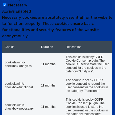
Necessary
Always Enabled
Necessary cookies are absolutely essential for the website
to function properly. These cookies ensure basic
functionalities and security features of the website,
anonymously.
Cookie
Duration
Description
This cookie is set by GDPR
Cookie Consent plugin. The
cookielawinfo-
11 months
cookie is used to store the user
checkbox-analytics
consent for the cookies in the
category "Analytics".
The cookie is set by GDPR
cookielawinfo-
cookie consent to record the
11 months
checkbox-functional
user consent for the cookies in
the category "Functional".
This cookie is set by GDPR
Cookie Consent plugin. The
cookielawinfo-
11 months
cookies is used to store the
checkbox-necessary
user consent for the cookies in
the category "Necessary".