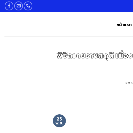
Skip
to
content
หน้าแรก
พิธีถวายราชสดุดี เนื่
POS
25
พ.ย.