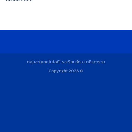
กลุ่มงานเทคโนโลยี โรงเรียนวัดเขมาภิรตาราม
Copyright 2026 ©