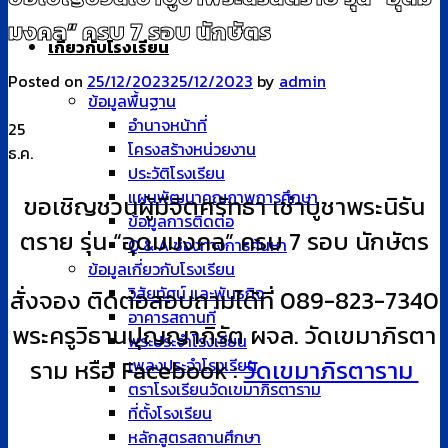
มงคล” ครบ 7 รอบ นักษัตร
เกี่ยวกับโรงเรียน
Posted on
25/12/2023
25/12/2023
by
admin
ข้อมูลพื้นฐาน
อำนาจหน้าที่
25
โครงสร้างหน่วยงาน
ธ.ค.
ประวัติโรงเรียน
แผนพัฒนาคุณภาพการศึกษา
ขอเชิญชวนผู้มีจิตศรัทธา เช่าบูชาพระนิรัน
ข้อมูลการติดต่อ
ตราย รุ่น “อุดมมงคล” ครบ 7 รอบ นักษัตร
Q & A ช่องทางการค้นหา
ข้อมูลเกี่ยวกับโรงเรียน
วิสัยทัศน์ และพันธกิจ
สั่งจอง ติดต่อสอบถามได้ที่ 089-823-7340
อาคารสถานที่
พระครูวิธานปุญญาภิรัต ผจล. วัดเขมาภิรตา
พระประจำโรงเรียน
ราม หรือ
Facebook :
วัดเขมาภิรตาราม
เพลงประจำโรงเรียน
ตราโรงเรียนวัดเขมาภิรตาราม
ที่ตั้งโรงเรียน
หลักสูตรสถานศึกษา