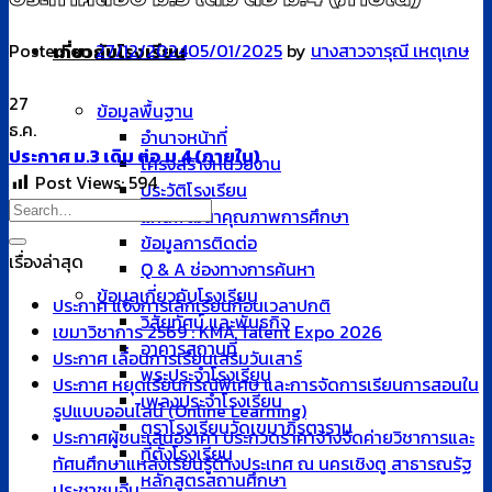
Posted on
27/12/2024
05/01/2025
by
นางสาวจารุณี เหตุเกษ
เกี่ยวกับโรงเรียน
27
ข้อมูลพื้นฐาน
ธ.ค.
อำนาจหน้าที่
ประกาศ ม.3 เดิม ต่อ ม.4 (ภายใน)
โครงสร้างหน่วยงาน
Post Views:
594
ประวัติโรงเรียน
แผนพัฒนาคุณภาพการศึกษา
ข้อมูลการติดต่อ
เรื่องล่าสุด
Q & A ช่องทางการค้นหา
ข้อมูลเกี่ยวกับโรงเรียน
ประกาศ แจ้งการเลิกเรียนก่อนเวลาปกติ
วิสัยทัศน์ และพันธกิจ
เขมาวิชาการ 2569 : KMA Talent Expo 2026
อาคารสถานที่
ประกาศ เลื่อนการเรียนเสริมวันเสาร์
พระประจำโรงเรียน
ประกาศ หยุดเรียนกรณีพิเศษ และการจัดการเรียนการสอนใน
เพลงประจำโรงเรียน
รูปแบบออนไลน์ (Online Learning)
ตราโรงเรียนวัดเขมาภิรตาราม
ประกาศผู้ชนะเสนอราคา ประกวดราคาจ้างจัดค่ายวิชาการและ
ที่ตั้งโรงเรียน
ทัศนศึกษาแหล่งเรียนรู้ต่างประเทศ ณ นครเชิงตู สาธารณรัฐ
หลักสูตรสถานศึกษา
ประชาชนจีน