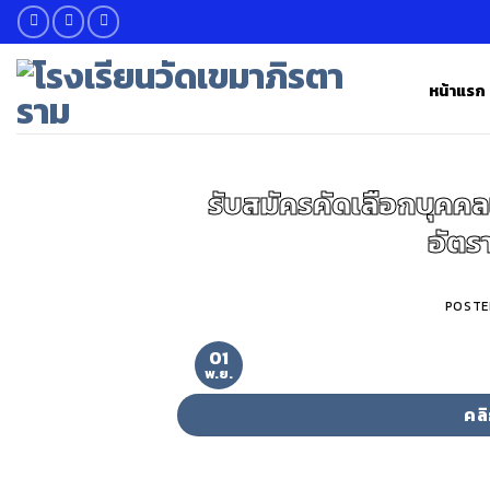
Skip
to
content
หน้าแรก
รับสมัครคัดเลือกบุคคลเ
อัตร
POSTE
01
พ.ย.
คล