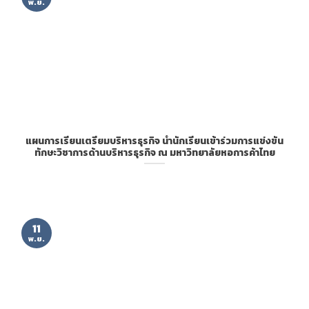
พ.ย.
แผนการเรียนเตรียมบริหารธุรกิจ นำนักเรียนเข้าร่วมการแข่งขัน
ทักษะวิชาการด้านบริหารธุรกิจ ณ มหาวิทยาลัยหอการค้าไทย
11
พ.ย.