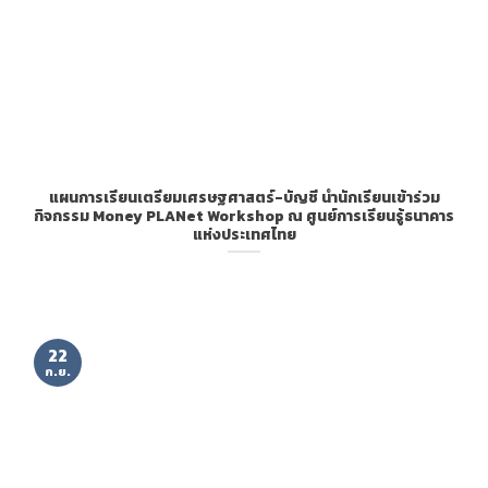
แผนการเรียนเตรียมเศรษฐศาสตร์-บัญชี นำนักเรียนเข้าร่วม
กิจกรรม Money PLANet Workshop ณ ศูนย์การเรียนรู้ธนาคาร
แห่งประเทศไทย
22
ก.ย.