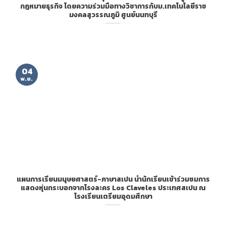
กฎหมายธุรกิจ โดยความร่วมมือทางวิชาการกับม.เทคโนโลยีราช
มงคลสุวรรณภูมิ ศูนย์นนทบุรี
04
พ.ย.
แผนการเรียนมนุษยศาสตร์-ภาษาสเปน นำนักเรียนเข้าร่วมชมการ
แสดงหุ่นกระบอกจากโรงละคร Los Claveles ประเทศสเปน ณ
โรงเรียนเตรียมอุดมศึกษา