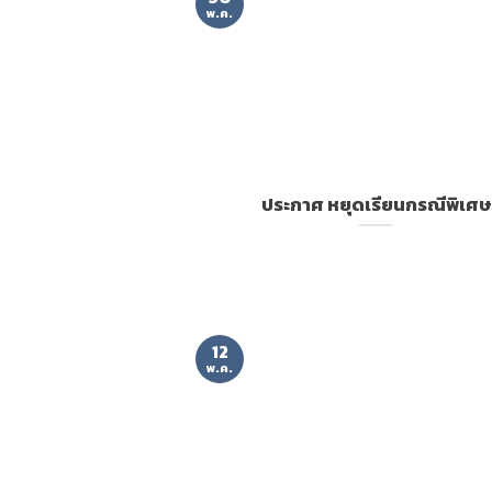
พ.ค.
ประกาศ หยุดเรียนกรณีพิเศษ
12
พ.ค.