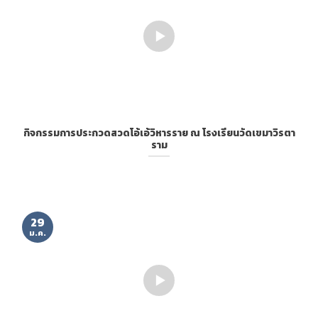
กิจกรรมการประกวดสวดโอ้เอ้วิหารราย ณ โรงเรียนวัดเขมาวิรตา
ราม
29
ม.ค.