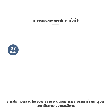
ค่ายอัฉริยภาพภาษาไทย ครั้งที่ 5
07
ม.ค.
การประกวดสวดโอ้เอ้วิหารราย งานนมัสการพระบรมสารีริกธาตุ วัด
เขมาภิรตารามราชวรวิหาร