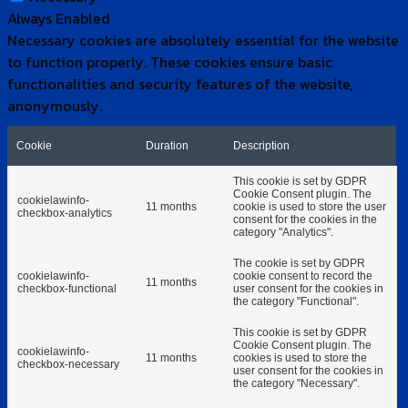
Always Enabled
Necessary cookies are absolutely essential for the website
to function properly. These cookies ensure basic
functionalities and security features of the website,
anonymously.
Cookie
Duration
Description
This cookie is set by GDPR
Cookie Consent plugin. The
cookielawinfo-
11 months
cookie is used to store the user
checkbox-analytics
consent for the cookies in the
category "Analytics".
The cookie is set by GDPR
cookielawinfo-
cookie consent to record the
11 months
checkbox-functional
user consent for the cookies in
the category "Functional".
This cookie is set by GDPR
Cookie Consent plugin. The
cookielawinfo-
11 months
cookies is used to store the
checkbox-necessary
user consent for the cookies in
the category "Necessary".