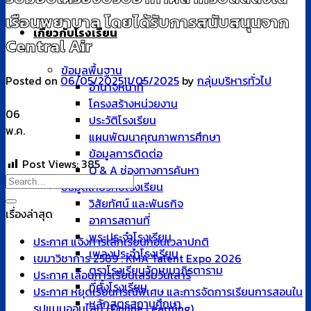
เรือนพยาบาล โดยได้รับการสนับสนุนจาก
เกี่ยวกับโรงเรียน
Central Air
ข้อมูลพื้นฐาน
Posted on
06/05/2025
11/05/2025
by
กลุ่มบริหารทั่วไป
อำนาจหน้าที่
โครงสร้างหน่วยงาน
06
ประวัติโรงเรียน
พ.ค.
แผนพัฒนาคุณภาพการศึกษา
ข้อมูลการติดต่อ
Post Views:
385
Q & A ช่องทางการค้นหา
ข้อมูลเกี่ยวกับโรงเรียน
วิสัยทัศน์ และพันธกิจ
เรื่องล่าสุด
อาคารสถานที่
พระประจำโรงเรียน
ประกาศ แจ้งการเลิกเรียนก่อนเวลาปกติ
เพลงประจำโรงเรียน
เขมาวิชาการ 2569 : KMA Talent Expo 2026
ตราโรงเรียนวัดเขมาภิรตาราม
ประกาศ เลื่อนการเรียนเสริมวันเสาร์
ที่ตั้งโรงเรียน
ประกาศ หยุดเรียนกรณีพิเศษ และการจัดการเรียนการสอนใน
หลักสูตรสถานศึกษา
รูปแบบออนไลน์ (Online Learning)