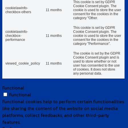
This cookie is set by GDPR
Cookie Consent plugin. The
cookielawinfo-
11 months
cookie is used to store the user
checkbox-others
consent for the cookies in the
category "Other.
This cookie is set by GDPR
cookielawinfo-
Cookie Consent plugin. The
checkbox-
11 months
cookie is used to store the user
performance
consent for the cookies in the
category "Performance".
The cookie is set by the GDPR
Cookie Consent plugin and is
used to store whether or not
viewed_cookie_policy
11 months
user has consented to the use
of cookies. It does not store
any personal data.
Functional
Functional
Functional cookies help to perform certain functionalities
like sharing the content of the website on social media
platforms, collect feedbacks, and other third-party
features.