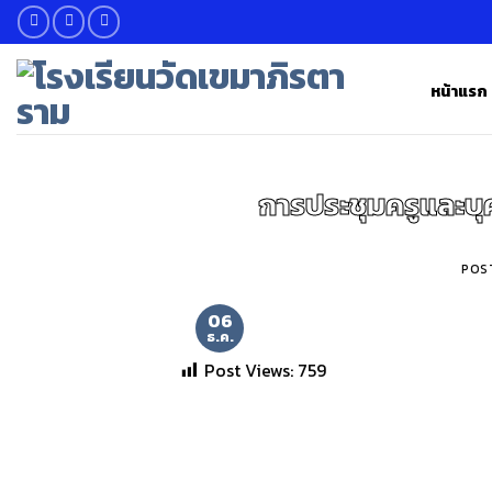
Skip
to
content
หน้าแรก
การประชุมครูและบุ
POS
06
ธ.ค.
Post Views:
759