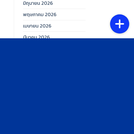
มิถุนายน 2026
พฤษภาคม 2026
เมษายน 2026
มีนาคม 2026
กุมภาพันธ์ 2026
มกราคม 2026
ธันวาคม 2025
พฤศจิกายน 2025
ตุลาคม 2025
กันยายน 2025
สิงหาคม 2025
กรกฎาคม 2025