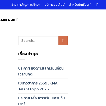
ชำระค่าบำรุงการศึกษา
บริการออนไลน์
สำหรับนักเรียน
FACEBOOK
เรื่องล่าสุด
ประกาศ แจ้งการเลิกเรียนก่อน
เวลาปกติ
เขมาวิชาการ 2569 : KMA
Talent Expo 2026
ประกาศ เลื่อนการเรียนเสริมวัน
เสาร์