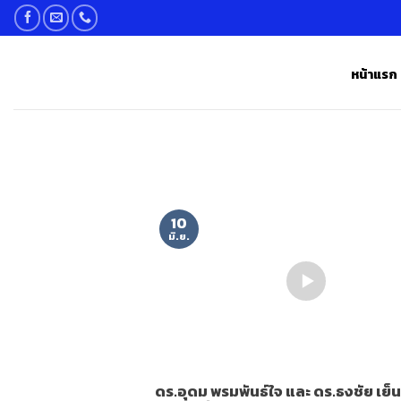
Skip
to
content
หน้าแรก
10
มิ.ย.
ดร.อุดม พรมพันธ์ใจ และ ดร.ธงชัย เย็