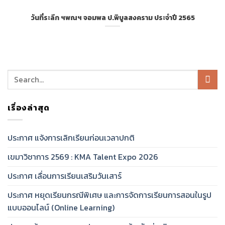
วันที่ระลึก ฯพณฯ จอมพล ป.พิบูลสงคราม ประจำปี 2565
เรื่องล่าสุด
ประกาศ แจ้งการเลิกเรียนก่อนเวลาปกติ
เขมาวิชาการ 2569 : KMA Talent Expo 2026
ประกาศ เลื่อนการเรียนเสริมวันเสาร์
ประกาศ หยุดเรียนกรณีพิเศษ และการจัดการเรียนการสอนในรูป
แบบออนไลน์ (Online Learning)