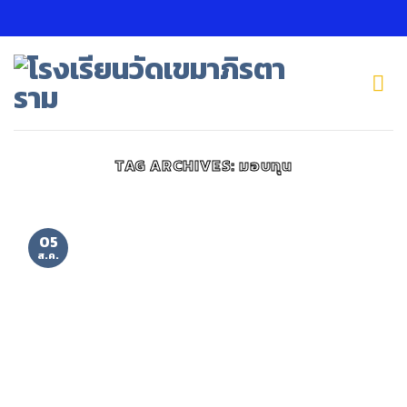
Skip
to
content
TAG ARCHIVES:
มอบทุน
05
ส.ค.