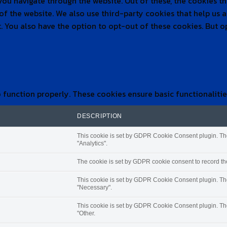
ou navigate through the website. Out of these, the cookies t
s of the website. We also use third-party cookies that help u
t. You also have the option to opt-out of these cookies. But
o function properly. These cookies ensure basic functionaliti
DESCRIPTION
This cookie is set by GDPR Cookie Consent plugin. The 
"Analytics".
The cookie is set by GDPR cookie consent to record the
This cookie is set by GDPR Cookie Consent plugin. The 
"Necessary".
This cookie is set by GDPR Cookie Consent plugin. The 
"Other.