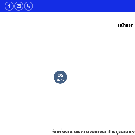
Skip
to
content
หน้าแรก
05
ส.ค.
วันที่ระลึก ฯพณฯ จอมพล ป.พิบูลสงคร