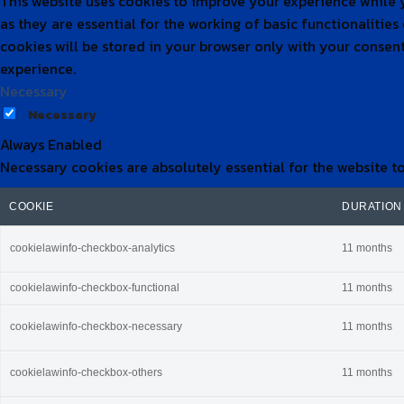
This website uses cookies to improve your experience while y
as they are essential for the working of basic functionalitie
cookies will be stored in your browser only with your consen
experience.
Necessary
Necessary
Always Enabled
Necessary cookies are absolutely essential for the website t
COOKIE
DURATION
cookielawinfo-checkbox-analytics
11 months
cookielawinfo-checkbox-functional
11 months
cookielawinfo-checkbox-necessary
11 months
cookielawinfo-checkbox-others
11 months