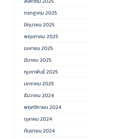
สิงหาคม 2025
กรกฎาคม 2025
มิถุนายน 2025
พฤษภาคม 2025
เมษายน 2025
มีนาคม 2025
กุมภาพันธ์ 2025
มกราคม 2025
ธันวาคม 2024
พฤศจิกายน 2024
ตุลาคม 2024
กันยายน 2024