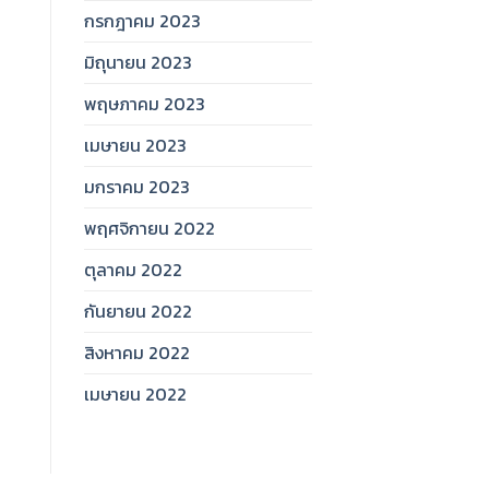
กรกฎาคม 2023
มิถุนายน 2023
พฤษภาคม 2023
เมษายน 2023
มกราคม 2023
พฤศจิกายน 2022
ตุลาคม 2022
กันยายน 2022
สิงหาคม 2022
เมษายน 2022