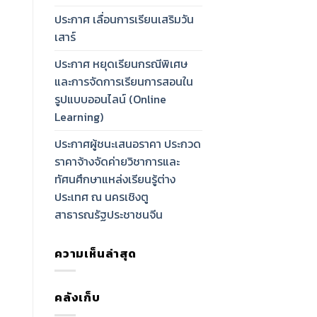
ประกาศ เลื่อนการเรียนเสริมวัน
เสาร์
ประกาศ หยุดเรียนกรณีพิเศษ
และการจัดการเรียนการสอนใน
รูปแบบออนไลน์ (Online
Learning)
ประกาศผู้ชนะเสนอราคา ประกวด
ราคาจ้างจัดค่ายวิชาการและ
ทัศนศึกษาแหล่งเรียนรู้ต่าง
ประเทศ ณ นครเชิงตู
สาธารณรัฐประชาชนจีน
ความเห็นล่าสุด
คลังเก็บ