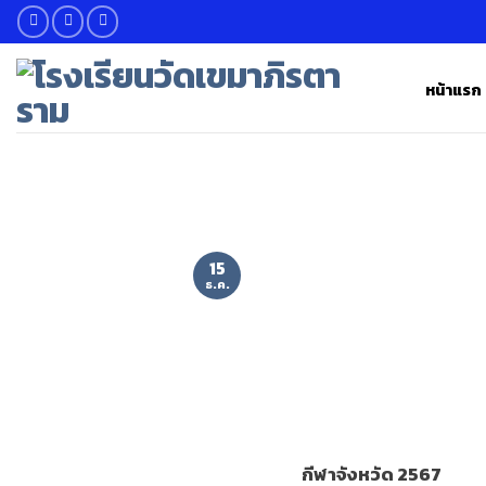
Skip
to
content
หน้าแรก
15
ธ.ค.
กีฬาจังหวัด 2567