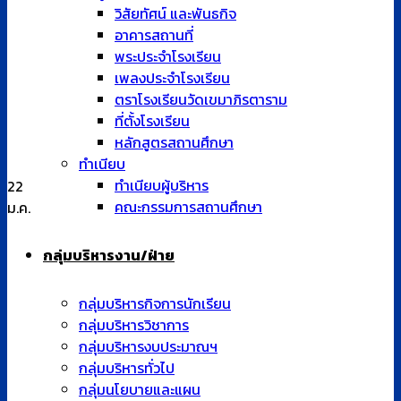
วิสัยทัศน์ และพันธกิจ
อาคารสถานที่
พระประจำโรงเรียน
เพลงประจำโรงเรียน
ตราโรงเรียนวัดเขมาภิรตาราม
ที่ตั้งโรงเรียน
หลักสูตรสถานศึกษา
ทำเนียบ
ทำเนียบผู้บริหาร
22
คณะกรรมการสถานศึกษา
ม.ค.
กลุ่มบริหารงาน/ฝ่าย
กลุ่มบริหารกิจการนักเรียน
กลุ่มบริหารวิชาการ
กลุ่มบริหารงบประมาณฯ
กลุ่มบริหารทั่วไป
กลุ่มนโยบายและแผน