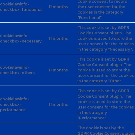
This cookie is set by GDPR
Cookie Consent plugin. The
cookielawinfo-
cookie is used to store the
checkbox-
11 months
user consent for the cookies
performance
in the category
"Performance".
The cookie is set by the
GDPR Cookie Consent plugin
and is used to store whether
viewed_cookie_policy
11 months
or not user has consented to
the use of cookies. It does
not store any personal data.
Functional
Functional
Functional cookies help to perform certain functionalities
like sharing the content of the website on social media
platforms, collect feedbacks, and other third-party features.
Performance
Performance