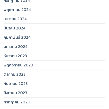
กรกฎาคม 2024
พฤษภาคม 2024
เมษายน 2024
มีนาคม 2024
กุมภาพันธ์ 2024
มกราคม 2024
ธันวาคม 2023
พฤศจิกายน 2023
ตุลาคม 2023
กันยายน 2023
สิงหาคม 2023
กรกฎาคม 2023