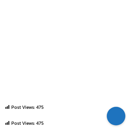
Post Views:
475
Post Views:
475