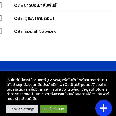
07 :: ข่าวประชาสัมพันธ์
08 :: Q&A (ถามตอบ)
09 :: Social Network
เว็บไซต์นี้มีการใช้งานคุกกี้ (Cookie) เพื่อให้เว็บไซต์สามารถทำงาน
ได้อย่างถูกต้องและเต็มประสิทธิภาพ​ เพื่อเปิดใช้คุณสมบัติของโซ
กลุ่มงานเทคโนโลยี โรงเรียนวัดเขมาภิรตาราม
เชียล​มีเดียและเพื่อวิเคราะห์การเข้าใช้งาน เพื่อนำข้อมูลไปใช้ในการ
ทำการตลาดและโฆษณา​ รวมถึงการแบ่งปันข้อมูลการใช้งานกับพาร์
Copyright 2026 ©
ทเนอร์​โซเชียล​มีเดีย
Cookie Settings
ยอมรับทั้งหมด