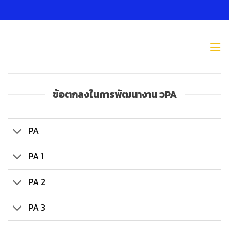
Skip
to
content
ข้อตกลงในการพัฒนางาน วPA
PA
PA 1
PA 2
PA 3