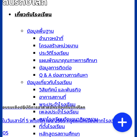
ถิ่นรักษ์โลก
เกี่ยวกับโรงเรียน
ข้อมูลพื้นฐาน
อำนาจหน้าที่
โครงสร้างหน่วยงาน
ประวัติโรงเรียน
แผนพัฒนาคุณภาพการศึกษา
ข้อมูลการติดต่อ
Q & A ช่องทางการค้นหา
ข้อมูลเกี่ยวกับโรงเรียน
วิสัยทัศน์ และพันธกิจ
อาคารสถานที่
พระประจำโรงเรียน
อบรมเชิงปฏิบัติการอาสาสมัครท้องถิ่นรักษ์โลก
เพลงประจำโรงเรียน
ตราโรงเรียนวัดเขมาภิรตาราม
ในวันเสาร์ที่ 5 พฤศจิกายน 2565 ครูและนักเรียนจากโรงเรีย
ที่ตั้งโรงเรียน
05
หลักสูตรสถานศึกษา