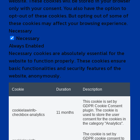
website. These cookies will be stored in your browser
only with your consent. You also have the option to
opt-out of these cookies. But opting out of some of
these cookies may affect your browsing experience.
Necessary
Necessary
Always Enabled
Necessary cookies are absolutely essential for the
website to function properly. These cookies ensure
basic functionalities and security features of the
website, anonymously.
Cookie
Duration
Description
This cookie is set by
GDPR Cookie Consent
cookielawinfo-
plugin. The cookie is
11 months
checkbox-analytics
used to store the user
consent for the cookies in
the category "Analytics".
The cookie is set by
GDPR cookie consent to