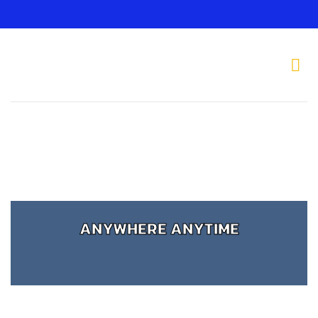
Skip
to
content
pin up kz
1win
pin up casino
mosbets
mosbet az
musbet
pin up
mosbet casino
pin up
pinco slot
pinap
pin up
pinup login
ANYWHERE ANYTIME