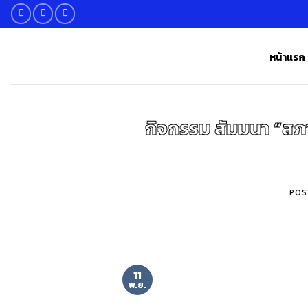
Skip
to
content
หน้าแรก
กิจกรรม สัมมนา “สภา
POS
11
พ.ย.