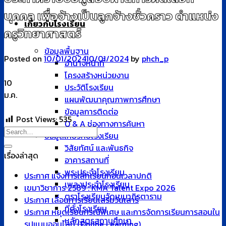
บุคคล เพื่อจ้างเป็นลูกจ้างชั่วคราว ตำแหน่ง
เกี่ยวกับโรงเรียน
ครูวิทยาศาสตร์
ข้อมูลพื้นฐาน
Posted on
10/01/2024
10/01/2024
by
phch_p
อำนาจหน้าที่
โครงสร้างหน่วยงาน
10
ประวัติโรงเรียน
ม.ค.
แผนพัฒนาคุณภาพการศึกษา
ข้อมูลการติดต่อ
Post Views:
535
Q & A ช่องทางการค้นหา
ข้อมูลเกี่ยวกับโรงเรียน
วิสัยทัศน์ และพันธกิจ
เรื่องล่าสุด
อาคารสถานที่
พระประจำโรงเรียน
ประกาศ แจ้งการเลิกเรียนก่อนเวลาปกติ
เพลงประจำโรงเรียน
เขมาวิชาการ 2569 : KMA Talent Expo 2026
ตราโรงเรียนวัดเขมาภิรตาราม
ประกาศ เลื่อนการเรียนเสริมวันเสาร์
ที่ตั้งโรงเรียน
ประกาศ หยุดเรียนกรณีพิเศษ และการจัดการเรียนการสอนใน
หลักสูตรสถานศึกษา
รูปแบบออนไลน์ (Online Learning)