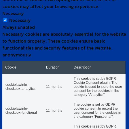
cookies may affect your browsing experience.
Necessary
Necessary
Always Enabled
Necessary cookies are absolutely essential for the website
to function properly. These cookies ensure basic
functionalities and security features of the website,
anonymously.
Cookie
Duration
Description
This cookie is set by GDPR
Cookie Consent plugin. The
cookielawinfo-
11 months
cookie is used to store the user
checkbox-analytics
consent for the cookies in the
category "Analytics".
The cookie is set by GDPR
cookielawinfo-
cookie consent to record the
11 months
checkbox-functional
user consent for the cookies in
the category "Functional".
This cookie is set by GDPR